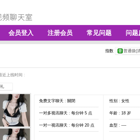
会员登入
注册会员
常见问题
问题
指数
普通级(清
最近上线时间 :
礼
免费文字聊天 :
關閉
性别 : 女性
一对多视讯聊天 :
每分钟 5 点
年龄 : 18 岁
一对一视讯聊天 :
每分钟 20 点
血型 : ----