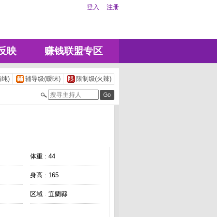
登入
注册
反映
赚钱联盟专区
纯)
辅导级(暧昧)
限制级(火辣)
体重 : 44
身高 : 165
区域 : 宜蘭縣