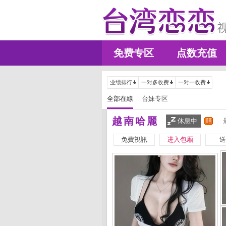
免费专区
点数充值
业绩排行
一对多收费
一对一收费
全部在線
台妹专区
越南哈麗
休息中
免費視訊
进入包厢
送