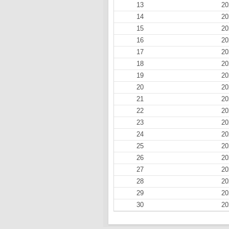
13
20
14
20
15
20
16
20
17
20
18
20
19
20
20
20
21
20
22
20
23
20
24
20
25
20
26
20
27
20
28
20
29
20
30
20