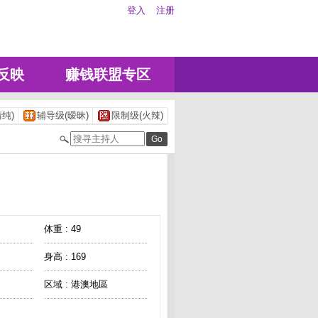
登入
注册
反映
赚钱联盟专区
纯)
辅导级(暧昧)
限制级(火辣)
体重 : 49
身高 : 169
区域 : 港澳地區