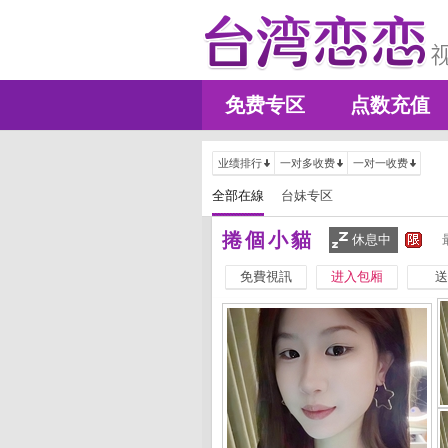
免费专区
点数充值
业绩排行
一对多收费
一对一收费
全部在線
台妹专区
捲個小貓
休息中
免費視訊
进入包厢
送